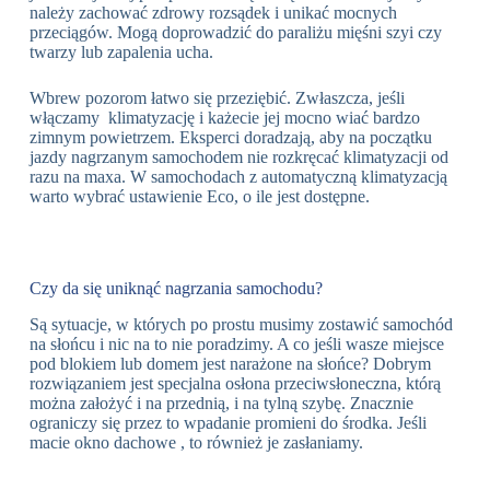
należy zachować zdrowy rozsądek i unikać mocnych
przeciągów. Mogą doprowadzić do paraliżu mięśni szyi czy
twarzy lub zapalenia ucha.
Wbrew pozorom łatwo się przeziębić. Zwłaszcza, jeśli
włączamy klimatyzację i każecie jej mocno wiać bardzo
zimnym powietrzem. Eksperci doradzają, aby na początku
jazdy nagrzanym samochodem nie rozkręcać klimatyzacji od
razu na maxa. W samochodach z automatyczną klimatyzacją
warto wybrać ustawienie Eco, o ile jest dostępne.
Czy da się uniknąć nagrzania samochodu?
Są sytuacje, w których po prostu musimy zostawić samochód
na słońcu i nic na to nie poradzimy. A co jeśli wasze miejsce
pod blokiem lub domem jest narażone na słońce? Dobrym
rozwiązaniem jest specjalna osłona przeciwsłoneczna, którą
można założyć i na przednią, i na tylną szybę. Znacznie
ograniczy się przez to wpadanie promieni do środka. Jeśli
macie okno dachowe , to również je zasłaniamy.