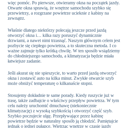
więc pomóc. Po pierwsze, otwieramy okna na początek jazdy.
Otwarte okna sprawią, że wnętrze samochodu szybko się
przewietrzy, a rozgrzane powietrze ucieknie z kabiny na
zewnątrz.
Właśnie dlatego niektórzy polecają jeszcze przed jazdą
otworzyć okna i… kilka razy poruszyć dynamicznie
drzwiami, a nawet nimi trzasnąć. Naszym głównym celem jest
pozbycie się ciepłego powietrza, a to skuteczna metoda. I co
ważne zajmuje tylko krótką chwilę. W ten sposób wsiądziemy
do chłodniejszego samochodu, a klimatyzacja będzie miała
łatwiejsze zadanie.
Jeśli akurat się nie spieszycie, to warto przed jazdą otworzyć
okna i zostawić auto na kilka minut. Zwykłe otwarcie szyb
może obniżyć temperaturę o kilkanaście stopni.
Stosujemy dokładnie te same porady. Kiedy ruszycie już w
trasę, także zadbajcie o właściwy przepływ powietrza. W tym
celu należy uruchomić dmuchawę (niekoniecznie
klimatyzację) z wysoką szybkością i otworzyć część szyb.
Szybko poczujecie ulgę. Przepływające przez kabinę
powietrze będzie w naturalny sposób ją chłodzić. Pamiętajcie
jednak o jednej pułapce. Wietrząc wnętrze w czasie jazdy